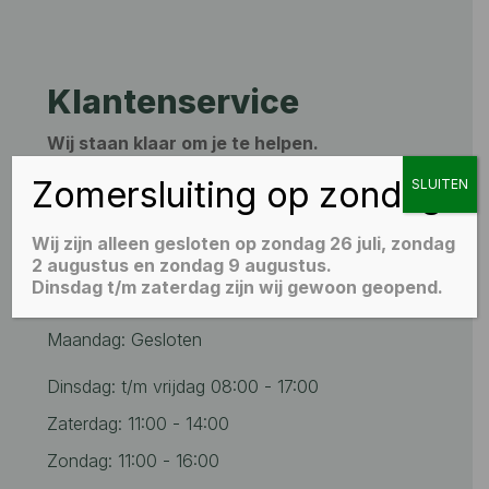
Klantenservice
Wij staan klaar om je te helpen.
Zomersluiting op zondag
SLUITEN
+31 6 51550398‬

info@floor2day.nl
Wij zijn alleen gesloten op zondag 26 juli, zondag

2 augustus en zondag 9 augustus.
Dinsdag t/m zaterdag zijn wij gewoon geopend.
Openingstijden
Maandag: Gesloten
Dinsdag: t/m vrijdag 08:00 - 17:00
Zaterdag: 11:00 - 14:00
Zondag: 11:00 - 16:00