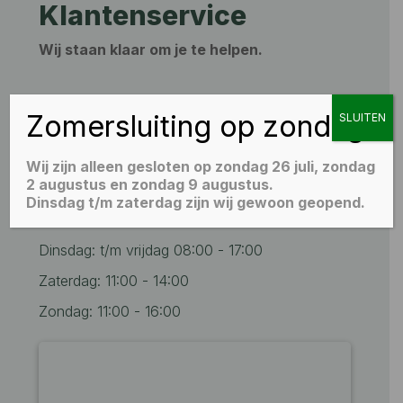
Klantenservice
Wij staan klaar om je te helpen.
+31 6 51550398‬

Zomersluiting op zondag
SLUITEN
info@floor2day.nl

Wij zijn alleen gesloten op zondag 26 juli, zondag
Openingstijden
2 augustus en zondag 9 augustus.
Dinsdag t/m zaterdag zijn wij gewoon geopend.
Maandag: Gesloten
Dinsdag: t/m vrijdag 08:00 - 17:00
Zaterdag: 11:00 - 14:00
Zondag: 11:00 - 16:00