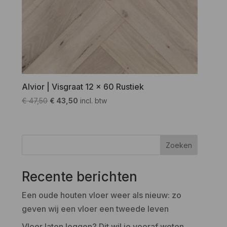
Alvior | Visgraat 12 x 60 Rustiek
Oorspronkelijke
Huidige
€
47,50
€
43,50
incl. btw
prijs
prijs
was:
is:
€ 47,50.
€ 43,50.
Zoeken
Recente berichten
Een oude houten vloer weer als nieuw: zo
geven wij een vloer een tweede leven
Vloer laten leggen? Dit wil je vooraf weten