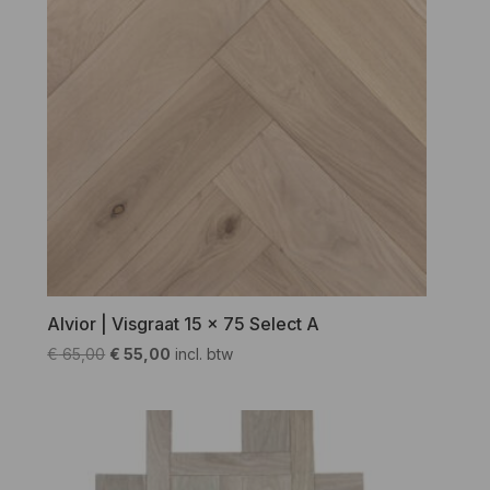
Alvior | Visgraat 15 x 75 Select A
Oorspronkelijke
Huidige
€
65,00
€
55,00
incl. btw
prijs
prijs
was:
is:
€ 65,00.
€ 55,00.