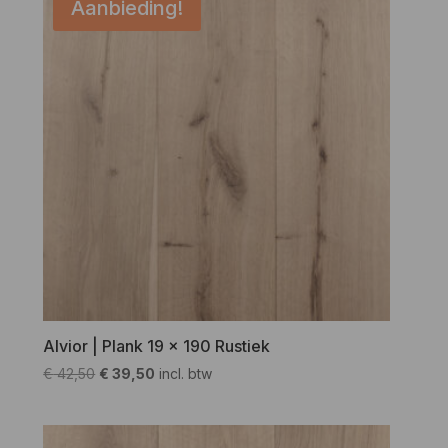
Aanbieding!
Alvior | Plank 19 x 190 Rustiek
Oorspronkelijke
Huidige
€
42,50
€
39,50
incl. btw
prijs
prijs
was:
is:
€ 42,50.
€ 39,50.