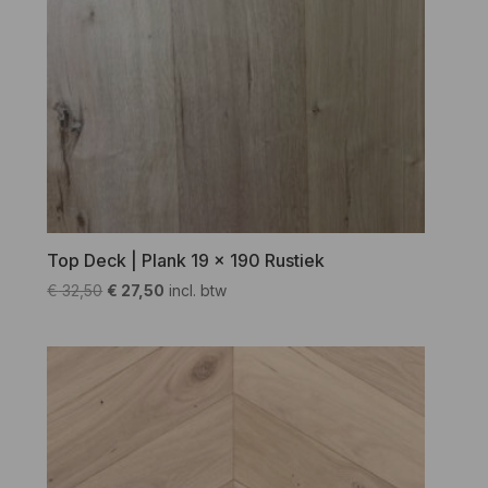
Top Deck | Plank 19 x 190 Rustiek
Oorspronkelijke
Huidige
€
32,50
€
27,50
incl. btw
prijs
prijs
was:
is:
€ 32,50.
€ 27,50.