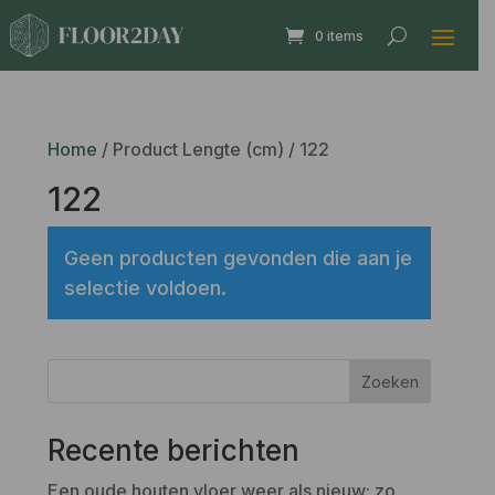
0 items
Home
/ Product Lengte (cm) / 122
122
Geen producten gevonden die aan je
selectie voldoen.
Zoeken
Recente berichten
Een oude houten vloer weer als nieuw: zo