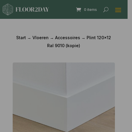
0 items
Start
→
Vloeren
→
Accessoires
→ Plint 120×12
Ral 9010 (kopie)