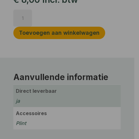
Plint
120x12
Ral
Toevoegen aan winkelwagen
9010
(kopie)
aantal
Aanvullende informatie
Direct leverbaar
ja
Accessoires
Plint