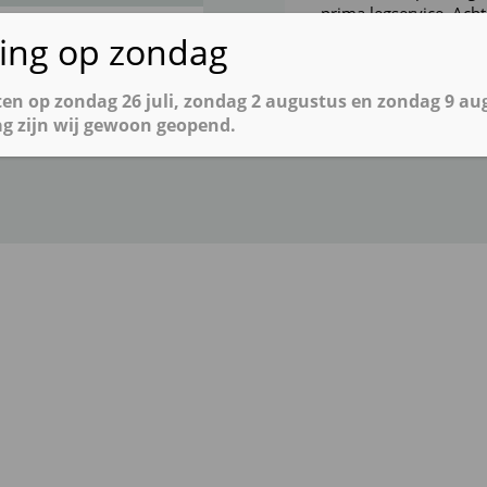
prima legservice. Ach
ting op zondag
oten op zondag 26 juli, zondag 2 augustus en zondag 9 au
g zijn wij gewoon geopend.
Google
rating sco