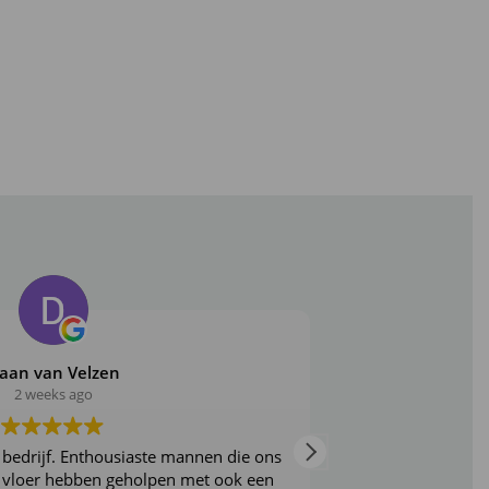
aan van Velzen
2 weeks ago
 bedrijf. Enthousiaste mannen die ons
Echt een aanrade
e vloer hebben geholpen met ook een
erg fijn. Ze denke