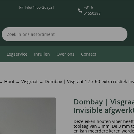
Info@floor2day.nl
+31 6


51550398
Legservice
Inruilen
Over ons
Contact
→
Hout
→
Visgraat
→ Dombay | Visgraat 12 x 60 extra rustiek Inv
Dombay | Visgraat
Invisible afgwerk
Deze eiken houten vloer heeft
toplaag van 3 mm. De 3 mm topl
en kan meerdere keren worde