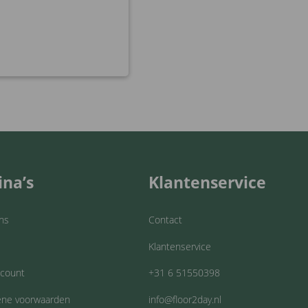
ina’s
Klantenservice
ns
Contact
Klantenservice
ccount
+31 6 51550398
ne voorwaarden
info@floor2day.nl