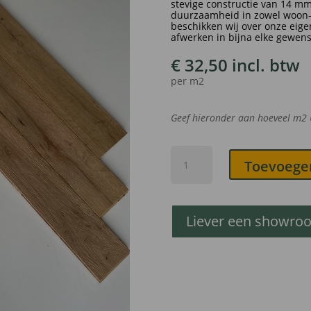
stevige constructie van 14 mm 
duurzaamheid in zowel woon- 
beschikken wij over onze eige
afwerken in bijna elke gewens
€
32,50
incl. btw
per m2
Geef hieronder aan hoeveel m
2
Dombay
Toevoege
|
Visgraat
12
x
Liever een showro
60
extra
rustiek
Invisible
afgwerkt