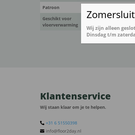
Patroon
Visgraat
Zomerslui
Geschikt voor
Nee
vloerverwarming
Wij zijn alleen gesl
Dinsdag t/m zaterda
Klantenservice
Wij staan klaar om je te helpen.
+31 6 51550398‬

info@floor2day.nl
