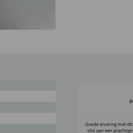
aantal
D
Goede ervaring met dit
vlot aan een prachtig