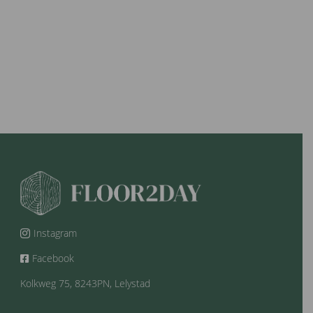
Instagram

Facebook

Kolkweg 75, 8243PN, Lelystad