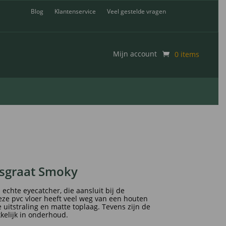
Blog
Klantenservice
Veel gestelde vragen
Mijn account
0 items
isgraat Smoky
 echte eyecatcher, die aansluit bij de
eze pvc vloer heeft veel weg van een houten
 uitstraling en matte toplaag. Tevens zijn de
kelijk in onderhoud.