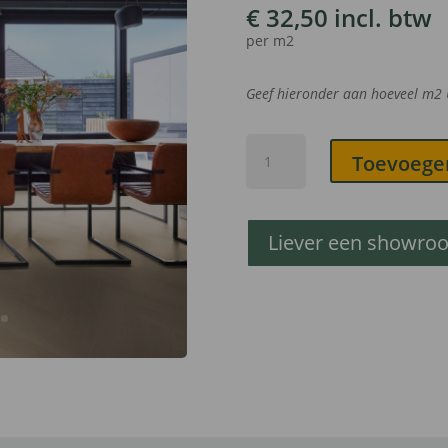
€
32,50
incl. btw
per m2
Geef hieronder aan hoeveel m
2
Elatus
Toevoege
Dryback
Visgraat
Smoky
aantal
Liever een showro