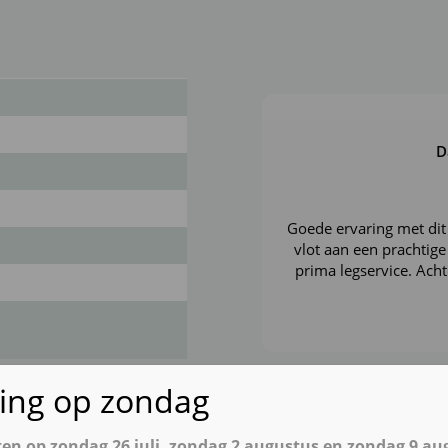
D
Goede ervaring met dit
vlot aan een prachtig
prima legservice. Ach
Google
rating sco
ting op zondag
oten op zondag 26 juli, zondag 2 augustus en zondag 9 au