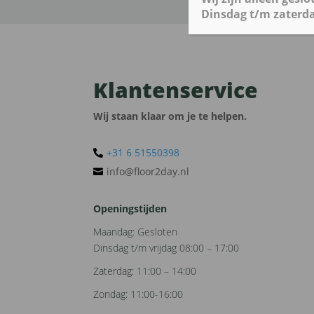
Dinsdag t/m zaterda
Klantenservice
Wij staan klaar om je te helpen.
+31 6 51550398‬

info@floor2day.nl

Openingstijden
Maandag: Gesloten
Dinsdag t/m vrijdag 08:00 – 17:00
Zaterdag: 11:00 – 14:00
Zondag: 11:00-16:00