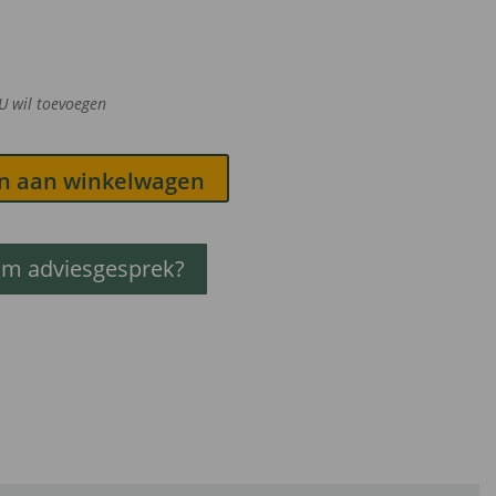
U wil toevoegen
n aan winkelwagen
om adviesgesprek?