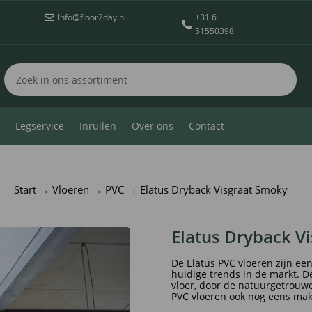
Info@floor2day.nl
+31 6


51550398
Legservice
Inruilen
Over ons
Contact
Start
→
Vloeren
→
PVC
→ Elatus Dryback Visgraat Smoky
Elatus Dryback V
De Elatus PVC vloeren zijn een
huidige trends in de markt. D
vloer, door de natuurgetrouwe
PVC vloeren ook nog eens mak