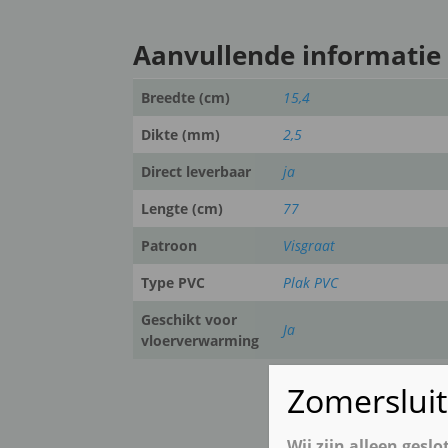
Aanvullende informatie
Breedte (cm)
15,4
Dikte (mm)
2,5
Direct leverbaar
ja
Lengte (cm)
77
Patroon
Visgraat
Type PVC
Plak PVC
Geschikt voor
Ja
vloerverwarming
Zomerslui
Wij zijn alleen gesl