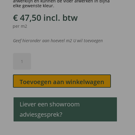
afwerklijn en kunnen de vloer afwerken in bijna
elke gewenste kleur.
€
47,50
incl. btw
per m2
Geef hieronder aan hoeveel m
2
U wil toevoegen
Alvior
|
Plank
22
Toevoegen aan winkelwagen
x
220
Rustiek
Liever een showroom
Select
aantal
adviesgesprek?