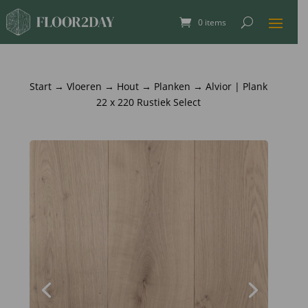
0 items
Start
→
Vloeren
→
Hout
→
Planken
→ Alvior | Plank
22 x 220 Rustiek Select